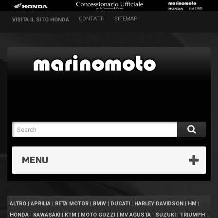
CONTATTI
SITEMAP
VISITA IL SITO HONDA
MENU
ALTRO
|
APRILIA
|
BETA MOTOR
|
BMW
|
DUCATI
|
HARLEY DAVIDSON
|
HM
|
HONDA
|
KAWASAKI
|
KTM
|
MOTO GUZZI
|
MV AGUSTA
|
SUZUKI
|
TRIUMPH
|