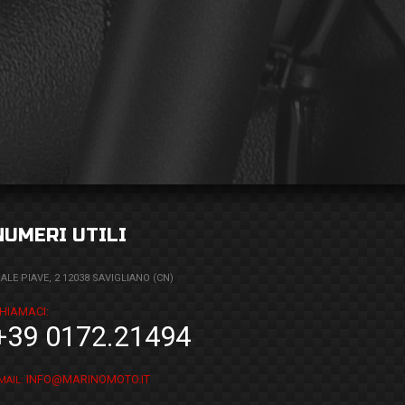
NUMERI UTILI
IALE PIAVE, 2 12038 SAVIGLIANO (CN)
HIAMACI:
+39 0172.21494
INFO@MARINOMOTO.IT
MAIL: