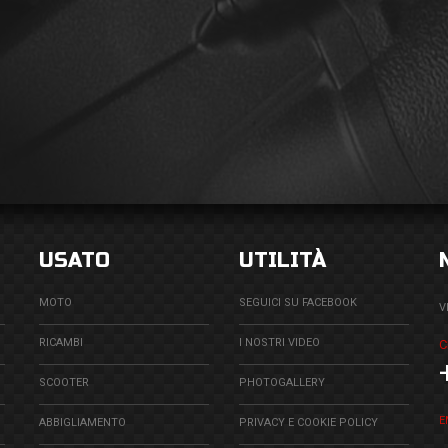
USATO
UTILITÀ
MOTO
SEGUICI SU FACEBOOK
V
RICAMBI
I NOSTRI VIDEO
C
SCOOTER
PHOTOGALLERY
E
ABBIGLIAMENTO
PRIVACY E COOKIE POLICY